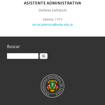
ASISTENTE ADMINISTRATIVA
Stefanía Defranchi
Interno 1713
secacademica@unlu.edu.ar
Buscar
Buscar